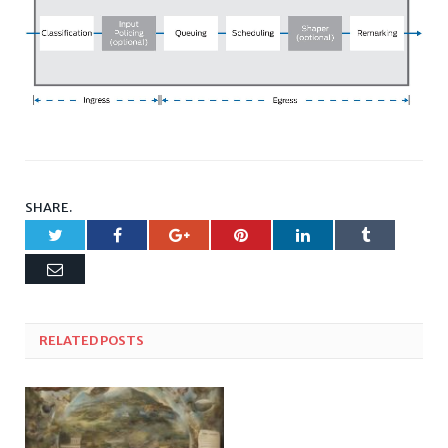
SHARE.
Twitter
Facebook
Google+
Pinterest
LinkedIn
Tumblr
Email
RELATED
POSTS