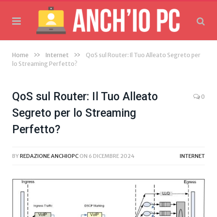
»
»
Home
Internet
QoS sul Router: Il Tuo Alleato Segreto per
lo Streaming Perfetto?
QoS sul Router: Il Tuo Alleato
0
Segreto per lo Streaming
Perfetto?
BY
REDAZIONE ANCHIOPC
ON
6 DICEMBRE 2024
INTERNET