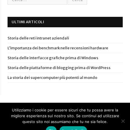
ULTIMI ARTICOLI
Storia delle reti intranet aziendali
L’importanza dei benchmark nelle recensioni hardware
Storia delle interfacce grafiche prima di Windows
Storia delle piattaforme di blogging prima di WordPress
La storia dei supercomputer più potenti al mondo
Utilizziamo i cookie per essere sicuri che tu possa avere la
migliore esperienza sul nostro sito. Se continui ad utilizzare
questo sito noi assumiamo che tu ne sia felice.
© Anchiopc.it 2017-2024 –
Privacy Policy