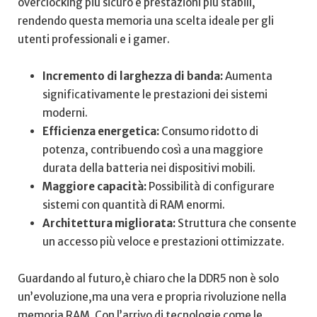
overclocking ‍più sicuro e prestazioni più ‍stabili,
rendendo⁢ questa memoria una ⁢scelta ideale per gli
utenti professionali⁣ e i gamer.
Incremento di larghezza di banda:
⁢Aumenta⁢
significativamente le prestazioni dei sistemi
moderni.
Efficienza energetica:
Consumo‌ ridotto di
potenza, contribuendo così a una⁢ maggiore
durata⁣ della batteria nei dispositivi mobili.
Maggiore capacità:
Possibilità di configurare
sistemi con⁣ quantità di RAM enormi.
Architettura migliorata:
Struttura che consente
un accesso più veloce e prestazioni ottimizzate.
Guardando al futuro,è chiaro che la DDR5 non è solo
un’evoluzione,ma una vera ‌e‍ propria rivoluzione nella
memoria ​RAM. Con l’arrivo di tecnologie come le