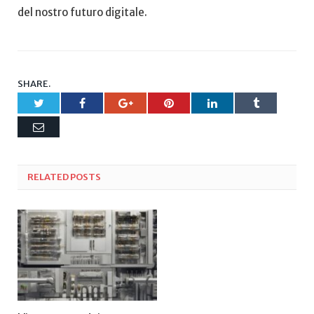
del nostro futuro digitale.
SHARE.
Twitter
Facebook
Google+
Pinterest
LinkedIn
Tumblr
Email
RELATED
POSTS