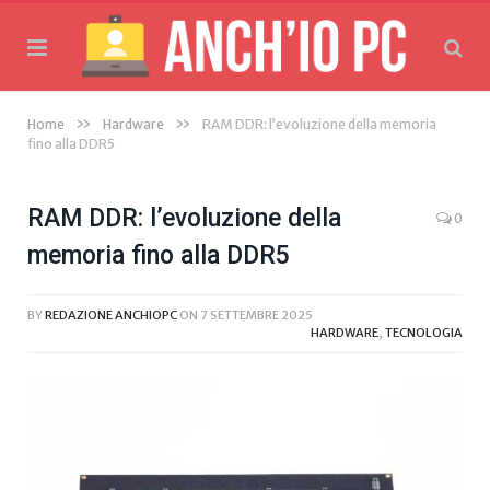
»
»
Home
Hardware
RAM DDR: l’evoluzione della memoria
fino alla DDR5
RAM DDR: l’evoluzione della
0
memoria fino alla DDR5
BY
REDAZIONE ANCHIOPC
ON
7 SETTEMBRE 2025
HARDWARE
,
TECNOLOGIA