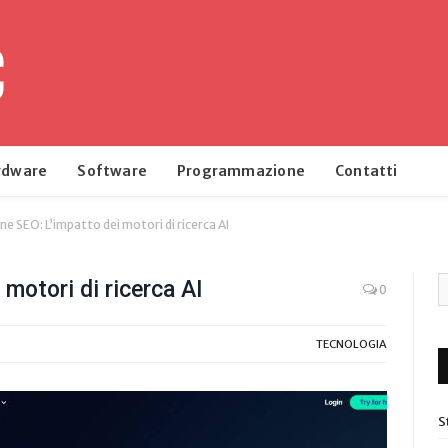
rdware
Software
Programmazione
Contatti
ne SEO: L’impatto dei motori di ricerca AI
motori di ricerca AI
0
TECNOLOGIA
S