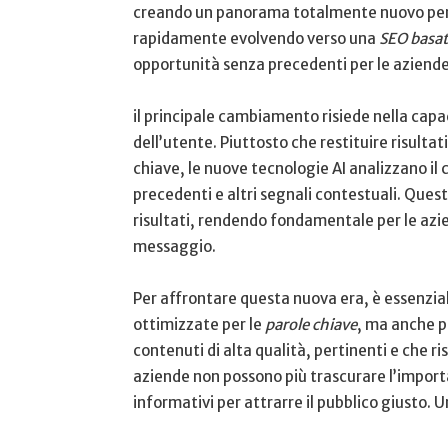
creando un panorama ⁢totalmente nuovo per le
rapidamente​ evolvendo verso una​
SEO basata 
opportunità ⁣senza precedenti per le aziende
il principale cambiamento risiede ⁣nella capaci
dell’utente. Piuttosto che restituire risulta
chiave,‍ le nuove tecnologie AI analizzano il
precedenti ‌e altri ​segnali contestuali. Qu
risultati, ​rendendo ⁢fondamentale per le azie
messaggio.
Per affrontare questa nuova era,⁢ è essenzia
ottimizzate per ⁣le
parole chiave
,⁣ ma anche p
contenuti di alta qualità, pertinenti e che 
aziende⁢ non possono più trascurare l’importa
informativi per attrarre ‌il pubblico ‍giusto. Una