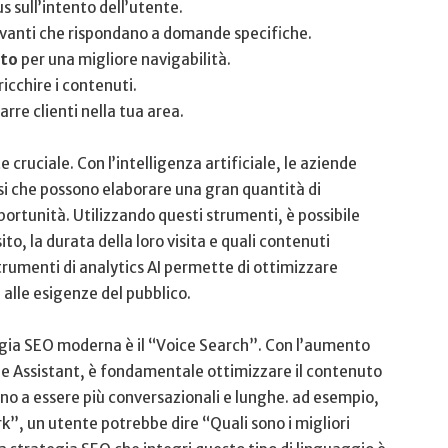
s sull’intento dell’utente.
evanti che rispondano a domande specifiche.
ito
per una migliore navigabilità.
icchire ‍i contenuti.
rre ⁣clienti nella tua⁢ area.
 cruciale. Con ⁣l’intelligenza artificiale, le aziende
si che possono elaborare ‌una ‌gran quantità di
ortunità. Utilizzando⁢ questi ‌strumenti,⁣ è possibile
to, la durata della loro⁤ visita e quali contenuti
trumenti di ⁤analytics AI permette di ottimizzare
lle‍ esigenze ‌del pubblico.
egia SEO moderna è⁣ il​ “Voice Search”. Con l’aumento
gle​ Assistant, è ​fondamentale ​ottimizzare il ⁣contenuto
ono a essere ​più conversazionali e lunghe. ad esempio,
rk”,​ un utente potrebbe dire “Quali sono i⁤ migliori