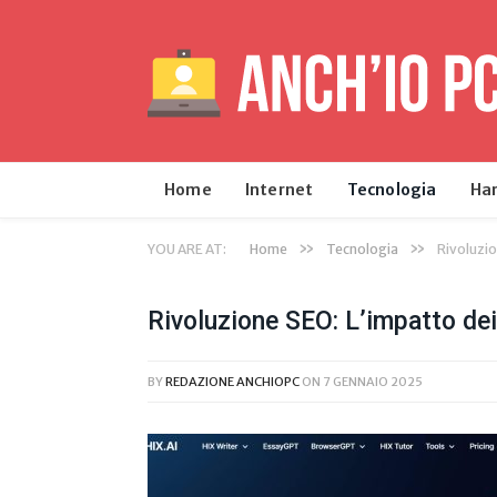
Home
Internet
Tecnologia
Ha
»
»
YOU ARE AT:
Home
Tecnologia
Rivoluzio
Rivoluzione SEO: L’impatto dei 
BY
REDAZIONE ANCHIOPC
ON
7 GENNAIO 2025