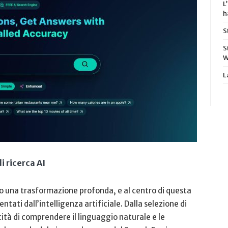
L
h
S
S
W
L
i ricerca AI
ito ​una trasformazione profonda, e al centro di questa
ntati ‌dall’intelligenza⁢ artificiale.⁢ Dalla selezione di
acità di comprendere il linguaggio naturale e le