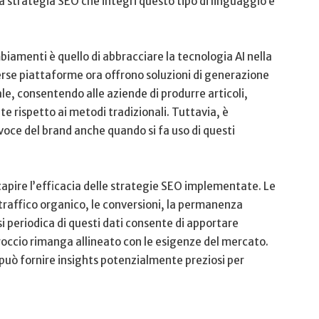
a ⁤strategia‍ SEO che integri questo tipo di⁢ linguaggio è
iamenti ⁣è quello di abbracciare ⁢la tecnologia AI nella
verse⁣ piattaforme ora‍ offrono‍ soluzioni di generazione
ale, consentendo ‍alle ⁢aziende di produrre articoli,
⁢rispetto⁣ ai ⁢metodi​ tradizionali.‍ Tuttavia, ⁤è
ce del ​brand ⁤anche⁢ quando si fa uso ⁤di questi
 capire l’efficacia⁣ delle​ strategie SEO implementate. Le
 traffico organico, le conversioni, la permanenza
si periodica di questi dati ‍consente di⁣ apportare
occio⁣ rimanga allineato con le esigenze⁣ del mercato.
le può fornire insights potenzialmente preziosi per