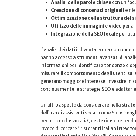
Analisi delle parole chiave
⁣con un focu
Creazione di contenuti originali
e ril
Ottimizzazione della struttura ⁤del s
Utilizzo delle immagini e video
per arr
Integrazione della SEO locale
per attra
L’analisi dei dati è diventata una componente‍
⁤hanno accesso a strumenti avanzati ‍di anali
informazioni per ​identificare tendenze e ⁣opp
misurare il comportamento degli ⁣utenti sul ​si
generano ​maggiore interesse. Investire ‌in s
continuamente le⁤ strategie SEO e adattarle a
Un altro⁣ aspetto da considerare nella strat
dell’uso di ‍assistenti vocali come ‍Siri e Goo
‌per le ricerche vocali. Queste ricerche tend
invece di⁤ cercare “ristoranti italian i New Yo