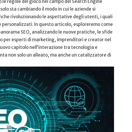
 le⁢ regole​ del gioco nel campo ⁢del Search Engine
olo sta cambiando il modo in ‍cui ‌le aziende si⁤
e rivoluzionando ⁣le ⁣aspettative⁣ degli utenti, i quali
 e ⁤personalizzati.⁣ In questo articolo,‍ esploreremo come
‍ panorama​ SEO, analizzando ‍le nuove pratiche, le sfide
o​ per esperti di marketing,⁣ imprenditori e creator nel
ovo ‍capitolo nell’interazione tra‌ tecnologia e
venta non solo un alleato, ma anche un catalizzatore‍ di