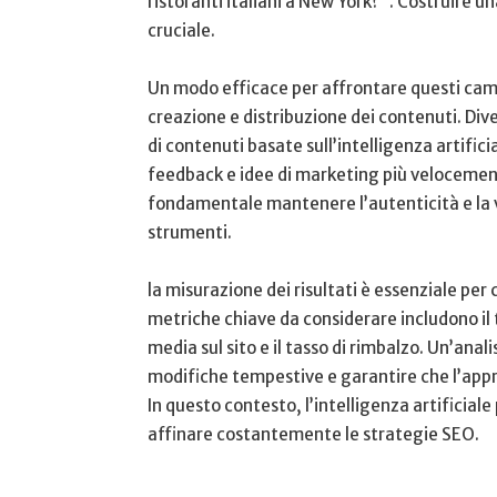
ristoranti italiani ⁣a New York?”. Costruire un
‍cruciale.
Un​ modo efficace ⁤per ⁢affrontare questi camb
⁣creazione e ‍distribuzione ⁣dei contenuti. ⁢Di
di contenuti⁢ basate sull’intelligenza artifici
feedback e idee ‌di⁣ marketing più ⁣velocemente 
⁣fondamentale mantenere l’autenticità e la vo
strumenti.
la misurazione⁤ dei risultati è essenziale per‌
metriche chiave da‌ considerare includono‌ il
media sul sito e il tasso di rimbalzo. Un’anali
modifiche tempestive e⁤ garantire⁢ che l’appr
In‍ questo contesto, l’intelligenza ⁤artificia
affinare costantemente ⁤le ​strategie⁣ SEO.