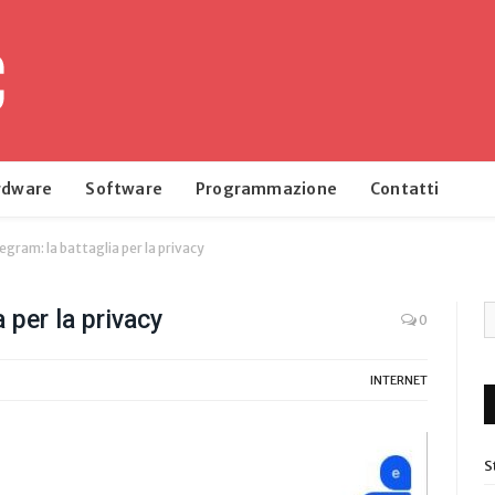
rdware
Software
Programmazione
Contatti
egram: la battaglia per la privacy
 per la privacy
0
INTERNET
S