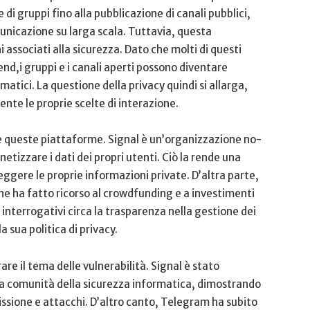
e di gruppi fino alla pubblicazione di canali pubblici,
unicazione su larga scala. Tuttavia, questa
i associati alla sicurezza. Dato che molti di questi⁢
d,i gruppi ‌e i canali aperti possono diventare
rmatici. La questione della privacy quindi si ⁣allarga,
te le proprie scelte di‌ interazione.
 queste⁤ piattaforme. Signal ‍è un’organizzazione no-
tizzare i dati dei propri utenti. Ciò‍ la rende una
eggere le⁣ proprie informazioni private. D’altra parte,
e ha fatto ricorso al crowdfunding e a investimenti
 interrogativi circa la ⁢trasparenza nella gestione dei
a sua politica ‍di privacy.
are il tema delle⁣ vulnerabilità. Signal è stato​
la comunità della sicurezza informatica, dimostrando
issione e attacchi. D’altro canto, Telegram ha subito