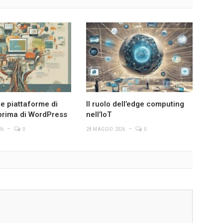
le piattaforme di
Il ruolo dell’edge computing
prima di WordPress
nell’IoT
26
0
28 MAGGIO 2026
0