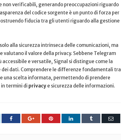
ti e non verificabili, generando preoccupazioni riguardo
trasparenza del codice sorgente ⁣è un ‌punto di forza per
ostruendo fiducia tra ‍gli utenti riguardo alla gestione
 solo alla sicurezza intrinseca delle comunicazioni, ma
e valutano‌ il valore della privacy.‌ Sebbene Telegram⁤
accessibile e versatile, Signal si distingue come la
ne⁣ dei dati. Comprendere le differenze ​fondamentali tra
re una scelta informata, permettendo di prendere
 in termini di
privacy
e sicurezza ⁣delle informazioni.
tter
Facebook
Google+
Pinterest
LinkedIn
Tumblr
Email