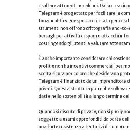
risultare attraenti per alcuni. Dalla creazion
Telegram è progettato per facilitare la com
funzionalità viene spesso criticata per i risch
strumenti non offrono crittografia end-to-en
bersagli​ per⁢ attività di spam o attacchi ⁤info
costringendo gli utenti a valutare attentamen
È anche importante considerare chi sostiene
profit e non ha incentivi commerciali per mone
scelta sicura per coloro che⁣ desiderano prot
Telegram è finanziato da un imprenditore ch
privati. Questa⁤ struttura potrebbe sollevare
dati e​ nella sostenibilità a lungo termine dell
Quando​ si discute di privacy, non si può ignor
soggetto a esami approfonditi da parte del
una forte resistenza a tentativi di ‍comprom