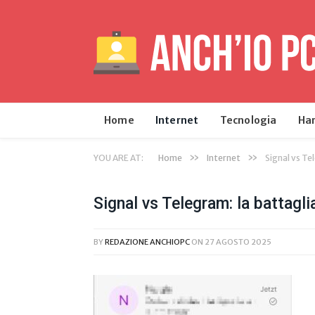
Home
Internet
Tecnologia
Ha
»
»
YOU ARE AT:
Home
Internet
Signal vs Tel
Signal vs Telegram: la battaglia
BY
REDAZIONE ANCHIOPC
ON
27 AGOSTO 2025