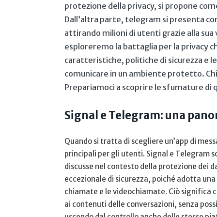
protezione ⁢della privacy, si propone ⁤come
Dall’altra parte, telegram si presenta con
attirando ⁢milioni di utenti grazie alla sua
esploreremo la battaglia per la privacy che
caratteristiche, politiche di sicurezza e l
‍comunicare ⁤in un ambiente protetto. Chi⁤
Prepariamoci a scoprire le sfumature di⁣
Signal e Telegram: una panor
Quando si tratta di scegliere un’app di mess
principali per gli utenti. Signal e ⁢Telegram
discusse nel contesto della protezione dei dati
eccezionale di sicurezza, poiché⁢ adotta una
chiamate e le videochiamate. Ciò significa ch
ai contenuti delle conversazioni, senza possib
uscendo dal controllo anche delle stesse pi