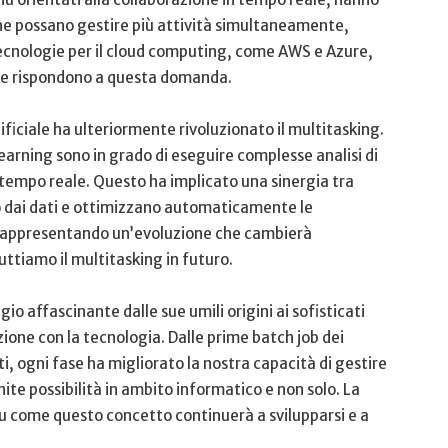
 che possano gestire​ più attività simultaneamente,
nologie per il⁢ cloud ​computing,⁢ come AWS e‍ Azure,
 che rispondono a questa domanda.
ificiale ha ulteriormente​ rivoluzionato il multitasking.
earning sono in grado​ di eseguire complesse analisi di
tempo⁤ reale. Questo ha implicato una sinergia tra⁣
no dai dati e ottimizzano automaticamente le
se, rappresentando un’evoluzione che cambierà
ruttiamo il multitasking in futuro.
o ⁤affascinante dalle sue umili origini⁣ ai ⁣sofisticati
one con​ la ⁣tecnologia. Dalle prime batch job dei
, ‌ogni fase ha​ migliorato la​ nostra ‍capacità di gestire
te possibilità ⁢in ambito informatico e‌ non ‍solo.⁣ La
su come questo concetto continuerà‍ a svilupparsi e a