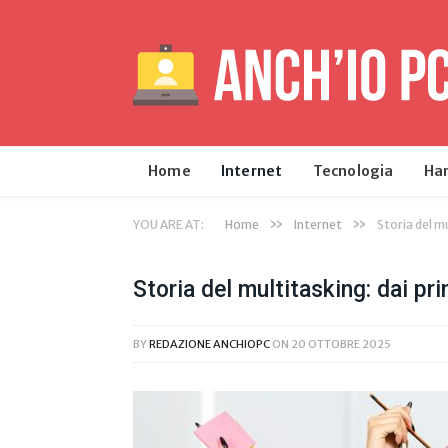
Home
Internet
Tecnologia
Ha
»
»
YOU ARE AT:
Home
Internet
Storia del mu
Storia del multitasking: dai pr
BY
REDAZIONE ANCHIOPC
ON
20 OTTOBRE 2025