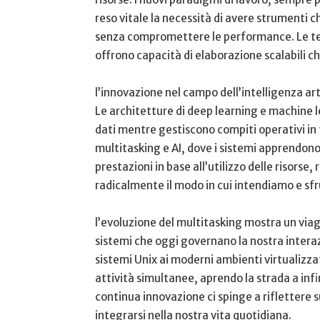
⁤reso vitale la ⁢necessità ⁣di avere strumenti
senza compromettere ⁢le performance. Le tec
offrono ⁤capacità di elaborazione scalabili
l’innovazione⁢ nel campo dell’intelligenza art
Le architetture di‌ deep learning e machine l
dati ⁣mentre gestiscono compiti operativi in 
multitasking e⁣ AI, dove i‌ sistemi apprendo
prestazioni in base all’utilizzo‍ delle risor
radicalmente il modo ‌in cui​ intendiamo⁢ e⁢ sf
l’evoluzione‍ del multitasking mostra⁣ un viaggi
sistemi che oggi governano la nostra interazi
sistemi Unix⁤ ai moderni‍ ambienti virtualizzati
attività simultanee, aprendo la strada ‌a infini
continua⁤ innovazione ci spinge a riflettere 
integrarsi nella nostra vita quotidiana.