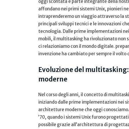
oggi scontata e parte integrante ‌della nost
affondano nei primi sistemi Unix, pionieri nell
intraprenderemo un ‍viaggio attraverso la stor
principali⁣ sviluppi tecnici e le innovazioni ⁣
tecnologia. ⁢Dalle prime implementazioni ‍nei l
mobili, il ⁤multitasking ha rivoluzionato non 
ci​ relazioniamo ⁣con il mondo‍ digitale. ‍pre
invenzione ha cambiato per sempre⁤ il volto 
Evoluzione del multitasking: d
moderne
Nel ‌corso​ degli anni, il ⁣concetto ⁣di multit
iniziando dalle prime implementazioni‍ nei s
architetture moderne che oggi conosciamo.⁢ Gl
’70, ‌quando i ​sistemi ‌Unix furono progettat
possibile grazie all’architettura di⁤ progetta