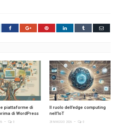
tter
Facebook
Google+
Pinterest
LinkedIn
Tumblr
Email
le piattaforme di
Il ruolo dell’edge computing
prima di WordPress
nell’IoT
26
0
28 MAGGIO 2026
0