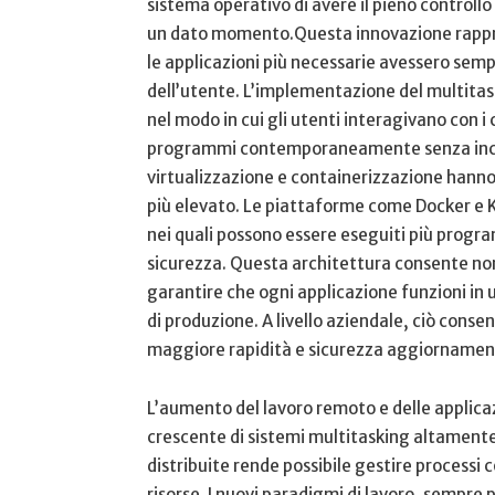
sistema​ operativo di avere il pieno⁢ controllo
⁢un dato momento.Questa innovazione rappre
le ⁢applicazioni più necessarie avessero sem
dell’utente. L’implementazione del multit
nel modo in cui ⁤gli ​utenti ⁤interagivano con 
programmi contemporaneamente⁣ senza inconv
virtualizzazione e containerizzazione‍ hanno 
‌più elevato. ⁣Le piattaforme come Docker ⁣e‍
nei quali possono​ essere eseguiti più programm
sicurezza. ​Questa architettura consente non s
garantire che‌ ogni applicazione funzioni in
di ‍produzione. A ‌livello aziendale, ciò ⁤consen
maggiore rapidità e sicurezza ⁢aggiornament
L’aumento ⁢del lavoro remoto ‍e‍ delle applica
crescente di sistemi multitasking altamente 
distribuite rende possibile⁢ gestire processi c
risorse. I nuovi paradigmi di ‌lavoro, sempre