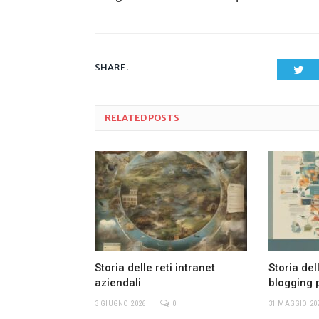
SHARE.
Twi
RELATED
POSTS
Storia delle reti intranet
Storia del
aziendali
blogging 
3 GIUGNO 2026
0
31 MAGGIO 20