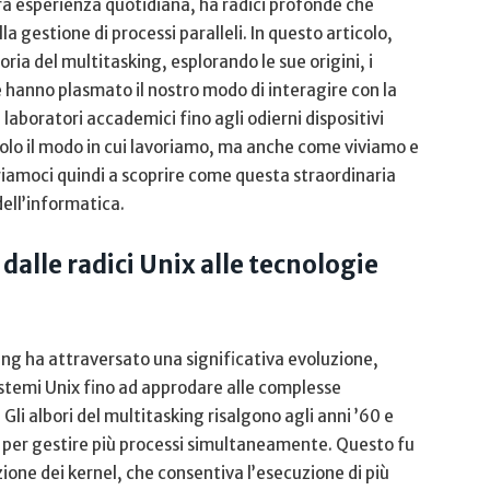
ra esperienza quotidiana, ha radici profonde ‍che
a gestione di ‍processi paralleli. In questo ‌articolo,
ia ​del multitasking, esplorando le ​sue origini, i
che hanno ⁢plasmato il nostro modo⁤ di interagire con la
aboratori ⁤accademici ‍fino​ agli odierni dispositivi
solo il modo ‌in cui lavoriamo,‍ ma anche ‌come viviamo e
pariamoci quindi a scoprire come questa straordinaria
dell’informatica.
alle radici Unix‌ alle tecnologie
asking ha attraversato una significativa evoluzione,
istemi Unix fino ad approdare alle ⁤complesse
i albori ⁢del multitasking ⁤risalgono agli anni ’60 e
i per ​gestire più​ processi‍ simultaneamente. Questo fu
zione dei kernel, che ​consentiva l’esecuzione di più