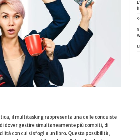
L
h
S
S
W
L
ica, il multitasking ‍rappresenta una​ delle conquiste
di dover gestire simultaneamente più compiti, ‍di
cilità con cui si​ sfoglia un⁢ libro. Questa possibilità,