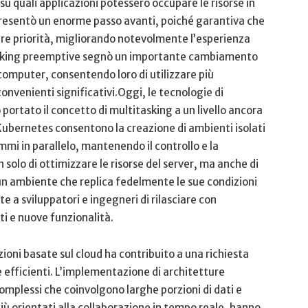
 su quali applicazioni potessero occupare ​le risorse in
sentò un enorme passo avanti,⁣ poiché ‌garantiva che
pre ‍priorità, migliorando notevolmente l’esperienza
asking preemptive segnò un importante cambiamento
i computer,⁤ consentendo loro di utilizzare più
enienti significativi.Oggi, le tecnologie di
portato il ⁣concetto di multitasking a un livello ancora
 Kubernetes consentono la creazione ​di ambienti​ isolati
i in parallelo, ⁢mantenendo‍ il‍ controllo e​ la
olo ‌di ottimizzare le risorse del server,⁤ ma anche di
 un ambiente che replica fedelmente le sue condizioni
te a‌ sviluppatori e ingegneri di⁤ rilasciare con
i e nuove funzionalità.
zioni basate sul cloud ha contribuito a una richiesta
efficienti. L’implementazione di ⁤architetture
omplessi che ⁤coinvolgono larghe ‍porzioni di ​dati e
 più orientati alla collaborazione in tempo reale, hanno