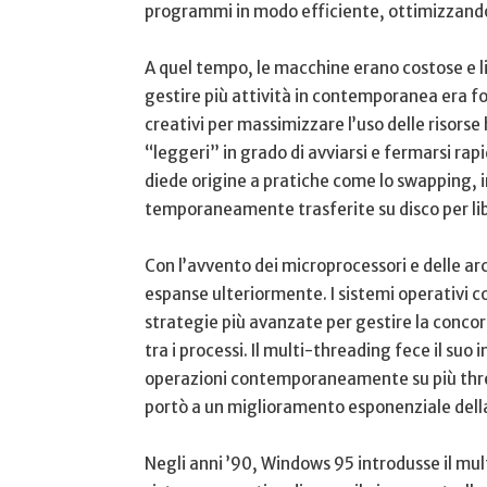
programmi in modo efficiente, ottimizzando l
A⁤ quel tempo,⁤ le macchine ⁤erano⁤ costose e l
gestire più attività in contemporanea era 
creativi per massimizzare l’uso delle risorse
“leggeri” ⁣in ⁢grado di‍ avviarsi e fermarsi 
diede ⁢origine a ​pratiche come lo swapping, i
temporaneamente trasferite‍ su disco per li
Con l’avvento dei microprocessori e delle archi
espanse ulteriormente. ​I sistemi operativi 
⁤strategie più avanzate ⁢per gestire la conc
tra i ​processi. ‍Il multi-threading fece il ‍s
operazioni contemporaneamente su più thread
portò a un miglioramento esponenziale ⁢della 
Negli ⁤anni ’90, Windows 95‌ introdusse il 