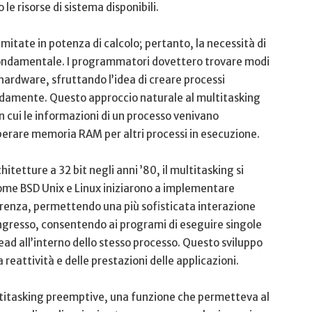
e risorse di sistema disponibili.
imitate in potenza di calcolo;‌ pertanto, la necessità di
fondamentale. I programmatori dovettero trovare modi
 hardware, sfruttando l’idea di creare ⁣processi
rapidamente. ⁢Questo approccio naturale al multitasking
n cui le informazioni ​di un processo venivano
berare memoria RAM⁤ per altri processi in esecuzione.
tetture a 32 bit negli anni ‍’80, il‍ multitasking si‌
come BSD Unix e Linux iniziarono ⁤a implementare
orrenza, permettendo una più sofisticata interazione
uo ingresso, consentendo ai programi ⁢di‍ eseguire singole
 all’interno dello stesso processo. Questo‍ sviluppo⁤
⁤reattività e delle prestazioni delle applicazioni.
multitasking preemptive, una funzione che permetteva al