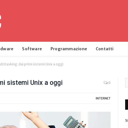
rdware
Software
Programmazione
Contatti
ltitasking: dai primi sistemi Unix a oggi
imi sistemi Unix a oggi
0
INTERNET
S