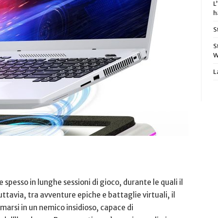
L
h
S
S
W
L
pesso in lunghe sessioni di gioco, durante le quali ‍il
avia, tra⁣ avventure epiche e battaglie‌ virtuali, il⁤
marsi in un nemico ‌insidioso,‍ capace di