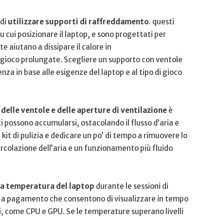
 di
utilizzare supporti di raffreddamento
. questi
u cui posizionare il laptop, e sono ⁤progettati per
te aiutano a dissipare il calore in
 gioco prolungate. Scegliere un supporto con ventole
za in base alle⁣ esigenze del ⁢laptop e al tipo di gioco
delle ventole ‌e delle ‌aperture‌ di ventilazione
è
 possono accumularsi, ostacolando il flusso d’aria e
it di⁤ pulizia⁢ e dedicare un po’ di ⁣tempo a rimuovere lo
ircolazione dell’aria e un funzionamento più fluido
la temperatura del laptop
durante le sessioni di
e⁤ a pagamento ‍che consentono ⁢di visualizzare in tempo
, come CPU e GPU. Se le temperature ​superano livelli