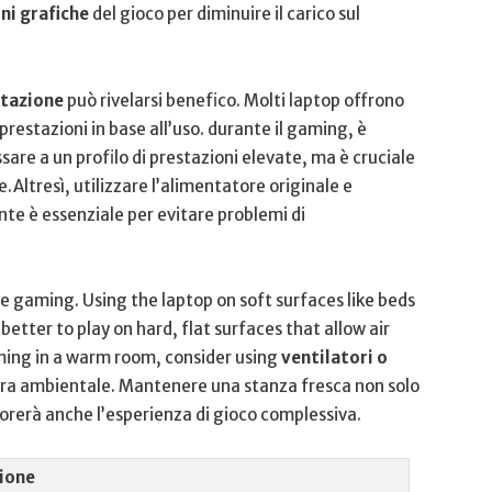
oni grafiche
del gioco ‍per diminuire‌ il carico sul
ntazione
può rivelarsi ⁣benefico. Molti laptop ‍offrono
restazioni in ⁢base all’uso. durante il gaming, è
sare ⁤a un​ profilo di prestazioni elevate, ma è cruciale
Altresì, utilizzare l’alimentatore originale e
nte è essenziale per evitare ⁢problemi di
ile gaming. Using ⁣the laptop on soft surfaces like beds
 better to ⁣play on hard, flat surfaces⁤ that allow air
ming ​in a warm room, consider using
ventilatori o
a​ ambientale. Mantenere ​una stanza fresca non ‌solo
iorerà ‌anche l’esperienza di gioco complessiva.
ione