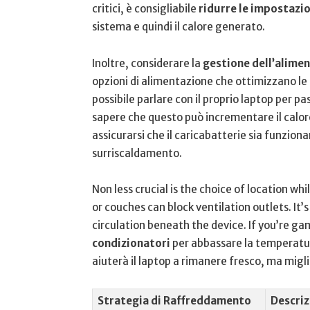
critici, è consigliabile
ridurre⁢ le impostazi
sistema e quindi il calore generato.
Inoltre, considerare la
gestione dell’alime
opzioni di alimentazione che ottimizzano le p
possibile parlare con il proprio laptop per pas
sapere che questo può incrementare il calore.
assicurarsi che il caricabatterie sia funziona
surriscaldamento.
Non less crucial is the choice of location‍ wh
or couches can block ventilation⁤ outlets. It’s
circulation beneath the device. If you’re ga
condizionatori
per abbassare la temperatur
aiuterà il​ laptop a rimanere fresco, ma migl
Strategia di Raffreddamento
Descriz