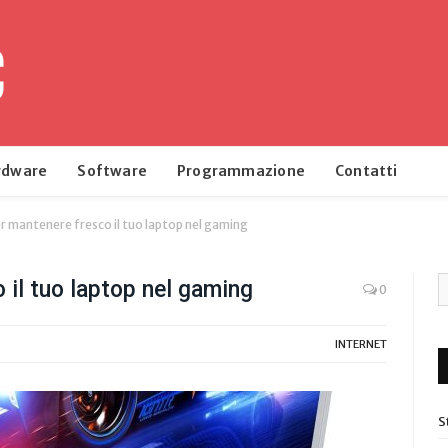
rdware
Software
Programmazione
Contatti
r mantenere fresco il tuo laptop nel gaming
 il tuo laptop nel gaming
0
INTERNET
S