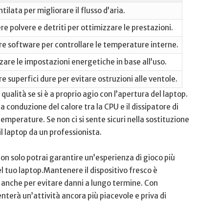
tilata per⁣ migliorare il flusso d’aria.
e polvere e ​detriti per ottimizzare le​ prestazioni.
re software per controllare​ le temperature interne.
are le impostazioni energetiche in base ‌all’uso.
re superfici dure per‍ evitare ostruzioni alle ventole.
ta qualità se si è a proprio agio con l’apertura ​del laptop.
a conduzione del calore tra la CPU‍ e il dissipatore ⁣di
mperature. Se non ci si sente ‍sicuri nella sostituzione
l ⁢laptop ⁣da un professionista.
 solo ‌potrai garantire ‌un’esperienza di gioco⁣ più
l tuo laptop.Mantenere ⁤il dispositivo fresco è
 anche⁢ per evitare danni a lungo ​termine. Con
venterà ⁢un’attività ancora‌ più piacevole e priva di