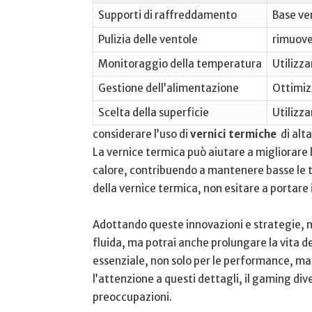
Supporti di raffreddamento
Base ven
Pulizia delle ventole
rimuover
Monitoraggio della temperatura
Utilizza
Gestione⁣ dell’alimentazione
Ottimizz
Scelta della superficie
Utilizza
considerare l’uso di
vernici termiche
⁣ di al
⁤La vernice termica può aiutare a⁤ migliorare l
calore, contribuendo a mantenere basse ‍le te
della vernice termica, non esitare a portare i
Adottando queste innovazioni e strategie, non
fluida, ma potrai anche prolungare la vita de
essenziale, ⁣non solo per le performance, ma
⁢l’attenzione ⁢a questi dettagli, il⁣ gaming ⁢di
preoccupazioni.