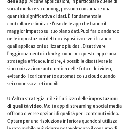
delle app
.‌ Alcune applicazioni,‍ in particolare ‍quelle di
social media e streaming, possono‌ consumare ⁣una
quantità significativa di dati. ​È fondamentale
controllare e limitare​ l’uso delle app che hanno il
maggior impatto sul tuo piano‍ dati.Puoi farlo andando
nelle impostazioni del tuo dispositivo e verificando
quali applicazioni⁣ utilizzano ⁢più dati. Disattivare
l’aggiornamento in background⁢ per ‍queste app è una
strategia efficace. Inoltre, è possibile disattivare la⁢
sincronizzazione automatica delle foto⁤ e dei video,
evitando il caricamento ​automatico su cloud quando
sei⁢ connesso a ⁤reti⁣ mobili.
Un’altra ⁢strategia utile ⁣è l’utilizzo delle
impostazioni
‍di qualità⁢ video
. Molte app⁤ di ‍streaming e ⁤social media
offrono diverse opzioni di‍ qualità per ⁤i contenuti video.
Optare per una risoluzione inferiore quando si utilizza
la rete ⁣mobile può ⁣ridurre notevolmente⁢ il consumo di