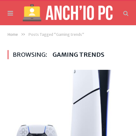
»
Home
Posts Tagged "Gaming trends"
BROWSING:
GAMING TRENDS