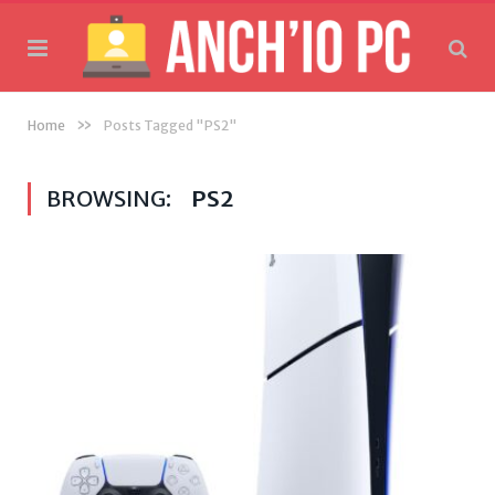
»
Home
Posts Tagged "PS2"
BROWSING:
PS2