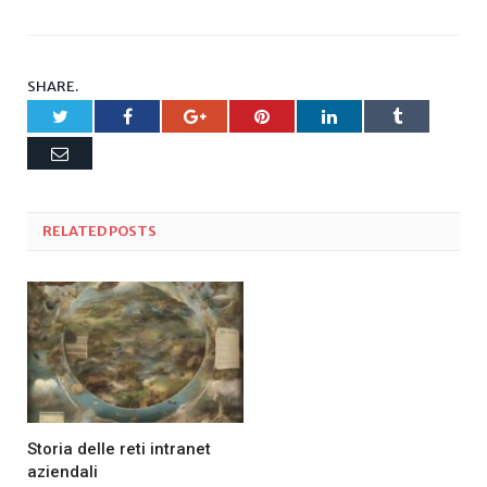
SHARE.
Twitter
Facebook
Google+
Pinterest
LinkedIn
Tumblr
Email
RELATED
POSTS
Storia delle reti intranet
aziendali