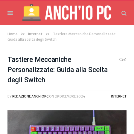
»
»
Home
Internet
Tastiere Meccaniche Personalizzate:
Guida alla Scelta degli Switch
Tastiere Meccaniche
0
Personalizzate: Guida alla Scelta
degli Switch
BY
REDAZIONE ANCHIOPC
ON
29 DICEMBRE 2024
INTERNET