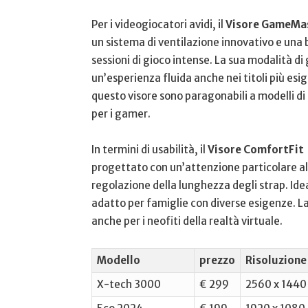
Per i ​videogiocatori avidi, il
Visore GameMa
un ⁣sistema⁣ di ventilazione innovativo e una
sessioni di gioco intense. La sua modalità di 
un’esperienza ‌fluida anche nei titoli più esi
⁣questo visore⁢ sono paragonabili a modelli di
per ‌i ⁤gamer.
In termini di usabilità, il⁤
Visore‌ ComfortFit
progettato con un’attenzione particolare⁢ al
regolazione della lunghezza degli‌ strap. Idea
adatto per‌ famiglie con diverse⁢ esigenze. La 
anche per i neofiti della realtà virtuale.
Modello
prezzo
Risoluzione
X-tech⁢ 3000
€‌ 299
2560 x 1440