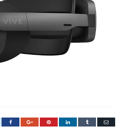
tter
Facebook
Google+
Pinterest
LinkedIn
Tumblr
Email