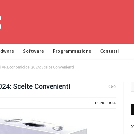
rdware
Software
Programmazione
Contatti
i VR Economici del 2024: Scelte Convenienti
024: Scelte Convenienti
0
TECNOLOGIA
S