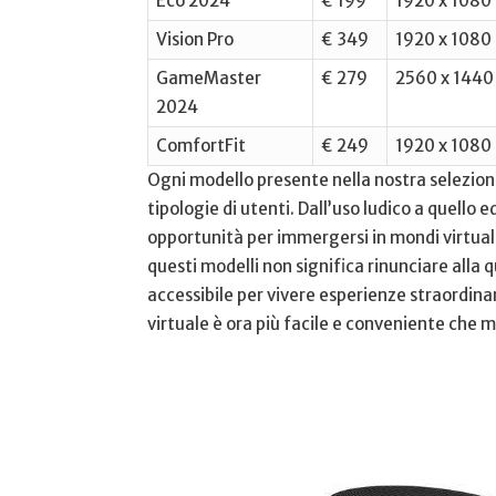
Eco 2024
€ 199
1920 x 1080
Vision Pro
€ 349
1920 x 1080
GameMaster
€ 279
2560⁣ x 1440
2024
ComfortFit
€ 249
1920 x 1080
Ogni modello presente nella nostra selezione
tipologie ⁢di utenti. Dall’uso ludico a ‌quell
opportunità per immergersi in mondi virtua
questi‍ modelli non significa rinunciare alla q
accessibile per vivere esperienze ‍straordinar
virtuale è ora ‌più facile e​ conveniente che m