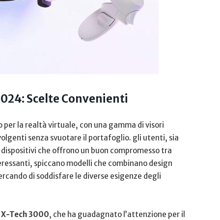
2024: Scelte Convenienti
o‌ per la realtà virtuale, con una gamma di visori
nti senza svuotare il portafoglio.⁢ gli⁢ utenti, sia
dispositivi che‍ offrono ⁣un buon ⁢compromesso​ tra
interessanti, spiccano modelli che combinano ⁢design
rcando ⁤di soddisfare le diverse esigenze degli
R X-Tech 3000
, che ha‌ guadagnato l’attenzione per il