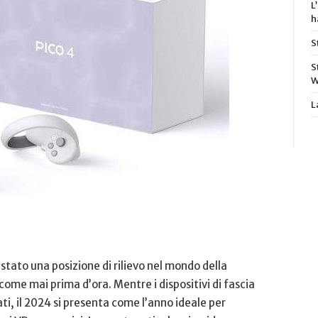
L
h
S
S
W
L
istato una posizione di rilievo nel mondo della
ome mai prima d’ora. Mentre i dispositivi di fascia
i, il 2024 si presenta⁣ come l’anno ideale per