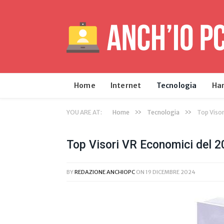
Home
Internet
Tecnologia
Ha
»
»
YOU ARE AT:
Home
Tecnologia
Top Visor
Top Visori VR Economici del 2
BY
REDAZIONE ANCHIOPC
ON
19 DICEMBRE 2024