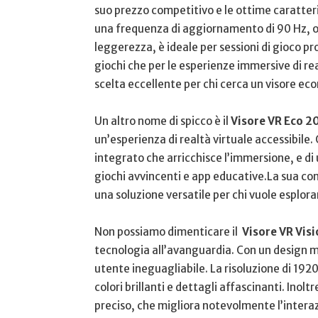
suo prezzo competitivo e le ottime caratteris
una frequenza di aggiornamento di 90​ Hz,⁢ of
leggerezza, è ideale ⁣per sessioni di gioco pro
giochi⁢ che per le‍ esperienze immersive di 
scelta eccellente per⁤ chi cerca‍ un visore 
Un altro nome di spicco è il
Visore VR Eco 2
un’esperienza di realtà virtuale accessibile.
integrato che arricchisce⁣ l’immersione, e d
giochi avvincenti e app educative.La sua ‍co
una soluzione versatile per chi⁢ vuole esplora
Non possiamo dimenticare il ‌
Visore VR Visi
tecnologia all’avanguardia. ​Con un design mo
utente ineguagliabile. La risoluzione di 1920
‍colori brillanti e dettagli affascinanti. Inol
preciso, che migliora notevolmente ​l’interaz