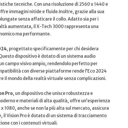
tiche tecniche. Con una risoluzione di ‍2560 ‍x 1440 e
fre immagini nitide e fluide.Inoltre, grazie alla sua
lungate⁣ senza⁣ affaticare il collo. Adatto sia per i
realtà aumentata, il ⁣X-Tech 3000 rappresenta una
economico ma performante.
024
, progettato specificamente per chi desidera
 Questo dispositivo è dotato di un sistema audio
i un campo visivo ampio, rendendolo perfetto ⁣per
mpatibilità​ con diverse piattaforme rende⁤ l’Eco 2024
re⁤ il mondo della realtà virtuale senza ‍complicazioni.
on Pro
, un dispositivo ‌che unisce robustezza e
derno​ e materiali di alta qualità, offre⁢ un’esperienza
 x 1080, anche se non la più alta sul mercato, assicura
tre, il Vision Pro è dotato di un sistema di tracciamento
ione con i contenuti virtuali.