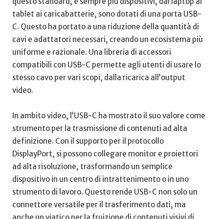
questo standard, e sempre più‌ dispositivi, dai laptop ai⁤
tablet ai caricabatterie, sono dotati di una porta USB-
C. Questo ha portato a una riduzione ‍della quantità⁤ di
cavi e adattatori necessari, creando un ecosistema più
uniforme e razionale. Una libreria di accessori
compatibili​ con USB-C permette agli utenti di usare lo
stesso cavo per vari scopi, dalla ricarica all’output
video.
In ambito video, l’USB-C ha ⁤mostrato il suo valore⁣ come
‍strumento per la trasmissione di contenuti ad alta
definizione. Con il supporto per il protocollo
DisplayPort, si possono collegare‍ monitor e proiettori
ad alta risoluzione, trasformando un semplice
dispositivo in un ⁤centro di intrattenimento o⁢ in ​uno
strumento di lavoro. Questo rende USB-C non solo un
connettore versatile per il trasferimento dati, ma
anche⁢ un viatico per la fruizione di⁣ contenuti visivi di