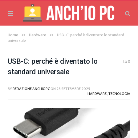
»
»
Home
Hardware
USB-C: perché è diventato lo standard
universale
USB-C: perché è diventato lo
0
standard universale
BY
REDAZIONE ANCHIOPC
ON
28 SETTEMBRE 2025
HARDWARE
,
TECNOLOGIA