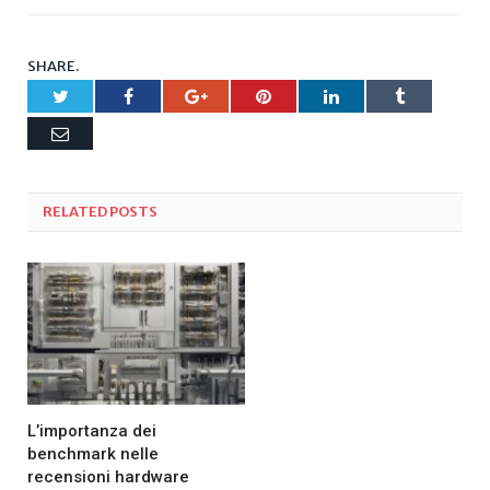
SHARE.
Twitter
Facebook
Google+
Pinterest
LinkedIn
Tumblr
Email
RELATED
POSTS
L’importanza dei
benchmark nelle
recensioni hardware