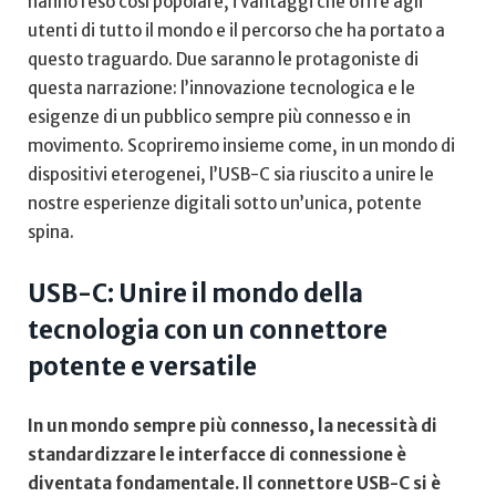
hanno‌ reso così popolare, ⁣i vantaggi che offre agli
utenti ⁣di tutto il mondo e ‌il‍ percorso che ha portato ‌a
⁣questo traguardo. Due saranno le protagoniste di
questa narrazione: l’innovazione tecnologica⁤ e le
esigenze di un pubblico sempre più connesso e ​in
movimento. Scopriremo insieme ⁤come, in un mondo di
dispositivi eterogenei, l’USB-C sia ​riuscito‌ a unire le
⁣nostre esperienze digitali sotto un’unica, ‍potente
⁤spina.
USB-C: Unire il mondo della
tecnologia​ con un connettore
potente⁢ e versatile
In ​un mondo sempre più connesso,‌ la necessità di
standardizzare le interfacce di ⁢connessione è
diventata fondamentale. Il connettore USB-C si è⁣