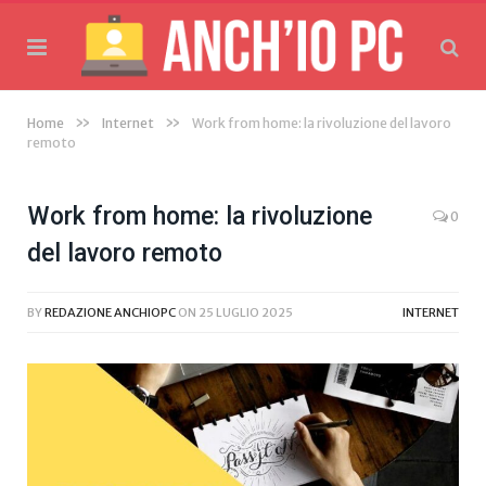
»
»
Home
Internet
Work from home: la rivoluzione del lavoro
remoto
Work from home: la rivoluzione
0
del lavoro remoto
BY
REDAZIONE ANCHIOPC
ON
25 LUGLIO 2025
INTERNET