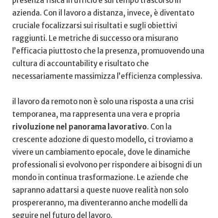
presenza fisica in ufficio e‌ sul tempo trascorso‍ in
azienda. Con il lavoro a distanza, invece,⁢ è diventato
cruciale focalizzarsi‌ sui ⁤risultati e sugli obiettivi
raggiunti. Le metriche di successo ora misurano
l’efficacia piuttosto che la ⁢presenza, promuovendo una⁢
cultura di⁢ accountability e risultato che
necessariamente massimizza ‍l’efficienza complessiva.
il lavoro da remoto non è solo una risposta ‍a una crisi
temporanea,⁢ ma rappresenta una vera e propria ⁤
rivoluzione nel panorama lavorativo
. Con la
crescente ⁣adozione di questo modello, ci troviamo a
vivere un cambiamento epocale, dove le dinamiche
professionali‌ si evolvono per rispondere ai bisogni di un
mondo in continua trasformazione. Le aziende che⁣
sapranno adattarsi a queste nuove realità non solo
prospereranno, ma diventeranno anche modelli da
‌seguire nel⁤ futuro del lavoro.