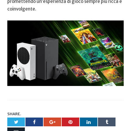
promettendo un’esperienza di gioco sempre⁢ più ricca ‍e
coinvolgente.
SHARE.
Twitter
Facebook
Google+
Pinterest
LinkedIn
Tumblr