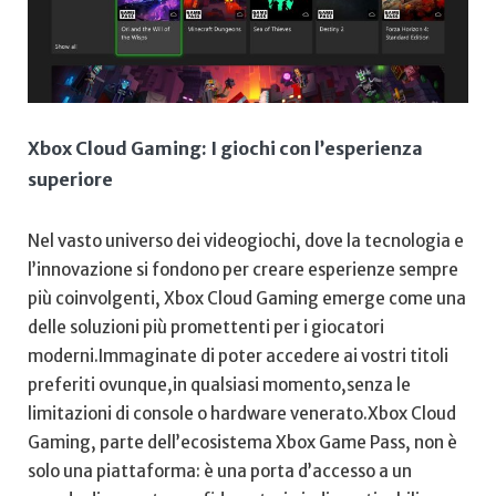
Xbox Cloud⁤ Gaming: I⁤ giochi con l’esperienza
superiore
Nel vasto universo dei ​videogiochi, dove la tecnologia e
l’innovazione si⁣ fondono per creare esperienze sempre
più coinvolgenti, Xbox ⁢Cloud Gaming emerge come una
delle soluzioni più promettenti per i giocatori
moderni.Immaginate di poter⁢ accedere ai vostri titoli
preferiti ovunque,in qualsiasi momento,senza⁣ le
limitazioni di console o ‌hardware venerato.Xbox Cloud
Gaming,​ parte dell’ecosistema Xbox Game⁤ Pass, non ​è
solo una piattaforma: è una ⁤porta d’accesso a un