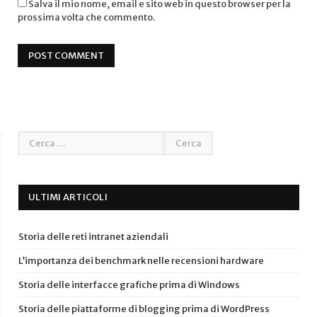
Salva il mio nome, email e sito web in questo browser per la
prossima volta che commento.
ULTIMI ARTICOLI
Storia delle reti intranet aziendali
L’importanza dei benchmark nelle recensioni hardware
Storia delle interfacce grafiche prima di Windows
Storia delle piattaforme di blogging prima di WordPress