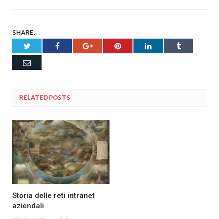
SHARE.
Twitter
Facebook
Google+
Pinterest
LinkedIn
Tumblr
Email
RELATED
POSTS
Storia delle reti intranet
aziendali