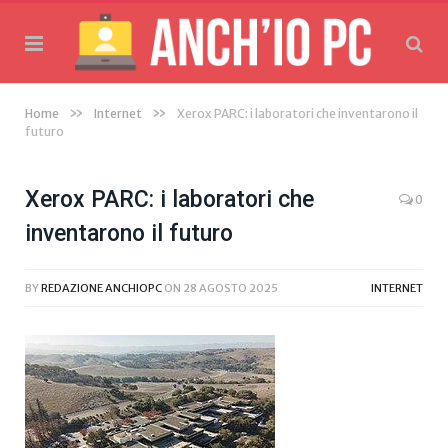
»
»
Home
Internet
Xerox PARC: i laboratori che inventarono il
futuro
Xerox PARC: i laboratori che
0
inventarono il futuro
BY
REDAZIONE ANCHIOPC
ON
28 AGOSTO 2025
INTERNET