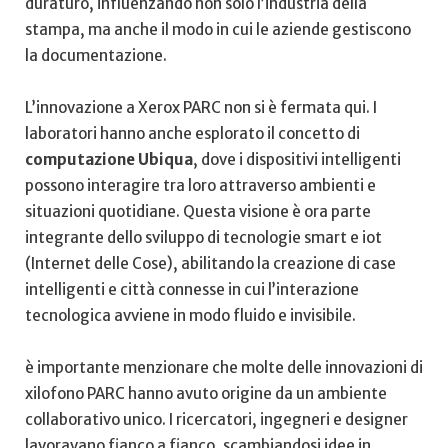
duraturo, influenzando non⁤ solo⁢ l’industria della
stampa, ma ‌anche il modo in cui le aziende gestiscono
la documentazione.
L’innovazione a Xerox PARC non si è fermata qui. I
laboratori hanno anche esplorato ‌il concetto di
computazione Ubiqua
, dove i dispositivi ‌intelligenti
possono interagire tra loro attraverso ambienti e
situazioni quotidiane. ‌Questa visione è ora parte
integrante dello​ sviluppo di tecnologie smart e iot⁢
(Internet delle Cose), abilitando la ⁣creazione di⁢ case
intelligenti e città connesse in cui l’interazione
tecnologica avviene in modo⁢ fluido e invisibile.
è importante menzionare che molte delle innovazioni di
xilofono PARC hanno avuto origine da ​un ambiente
collaborativo unico. I ricercatori, ingegneri e designer
⁣lavoravano fianco a fianco,⁢ scambiandosi idee in