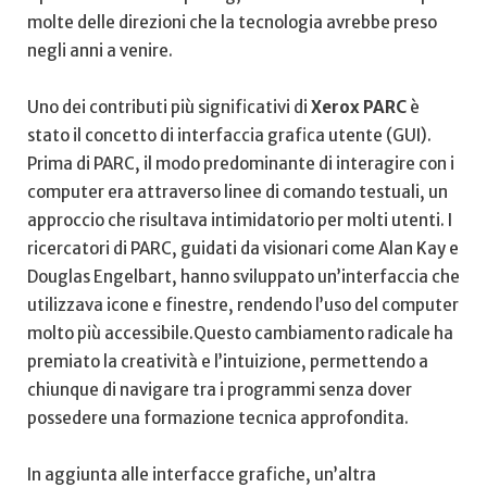
molte‍ delle direzioni che la tecnologia avrebbe preso ​
negli anni a venire.
Uno dei contributi più significativi di
Xerox ⁤PARC
è
stato il concetto​ di interfaccia ‌grafica utente (GUI).
Prima di PARC, il modo predominante ‍di interagire con i
computer era attraverso linee di comando ‍testuali, un
approccio che ⁤risultava intimidatorio per molti utenti. ‍I
ricercatori di PARC, guidati da visionari⁤ come Alan⁣ Kay e‌
Douglas Engelbart, hanno ‍sviluppato‍ un’interfaccia ⁤che
utilizzava icone e ‍finestre, rendendo l’uso del computer
molto più accessibile.Questo cambiamento radicale ha
premiato la creatività ⁣e l’intuizione, permettendo⁢ a⁣
chiunque ⁣di navigare ‌tra i programmi‌ senza dover
possedere⁤ una formazione tecnica approfondita.
In aggiunta‌ alle interfacce grafiche,​ un’altra