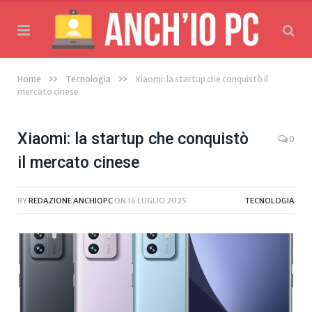
»
»
Home
Tecnologia
Xiaomi: la startup che conquistò il
mercato cinese
Xiaomi: la startup che conquistò
0
il mercato cinese
BY
REDAZIONE ANCHIOPC
ON
16 LUGLIO 2025
TECNOLOGIA