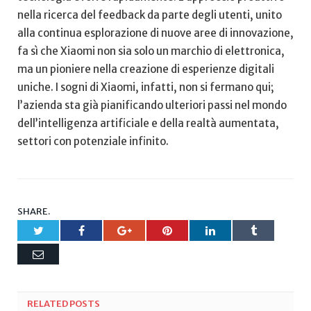
nella‍ ricerca del feedback⁢ da ⁣parte‍ degli utenti, unito
alla continua esplorazione di ‍nuove⁢ aree di innovazione,
fa sì che Xiaomi non ​sia solo un marchio di elettronica,
ma un ⁢pioniere ‌nella creazione di esperienze digitali‌
uniche. I sogni di Xiaomi, infatti, non si fermano qui;
l’azienda ‍sta già pianificando ulteriori passi​ nel mondo
dell’intelligenza⁤ artificiale e della realtà aumentata,
settori con potenziale infinito.
SHARE.
Twitter
Facebook
Google+
Pinterest
LinkedIn
Tumblr
Email
RELATED
POSTS