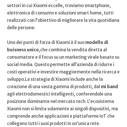
settori ‍in cui Xiaomi eccelle,⁢ troviamo smartphone,
elettronica di consumo e soluzioni smart home, tutti
realizzati con‌ l’obiettivo di migliorare la vita quotidiana
delle persone.
Uno dei⁢ punti di forza⁣ di Xiaomi è il ⁣suo
modello di
buisness ‌unico
,che combina la vendita diretta al
consumatore e il focus su un marketing‍ virale basato su⁤
social media. ‍Questo permette all’azienda di ridurre i
costi operativi ‍e investire⁣ maggiormente nella ricerca e
sviluppo.La strategia di Xiaomi include anche la
creazione di una vasta gamma di prodotti,⁢ dal⁢
mi band
agli elettrodomestici intelligenti,‌ conferendole⁢ una
posizione ​dominante nel‌ mercato tech.⁢ L’ecosistema
Xiaomi‍ non si limita ⁢solamente ai​ singoli dispositivi, ma
comprende anche⁤ applicazioni e‌ piattaforme IoT ‍che ​
collegano tutti i suoi prodotti in un’unica ⁤rete.