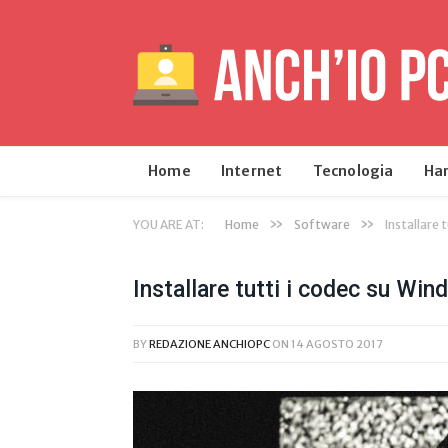
Home
Internet
Tecnologia
Ha
»
»
YOU ARE AT:
Home
Software
Installare 
Installare tutti i codec su Win
BY
REDAZIONE ANCHIOPC
ON
14 AGOSTO 2017