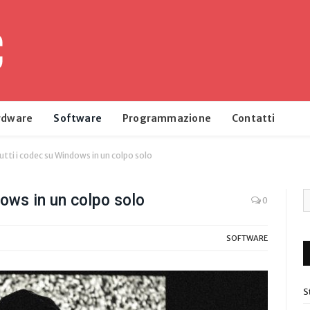
rdware
Software
Programmazione
Contatti
tutti i codec su Windows in un colpo solo
dows in un colpo solo
0
SOFTWARE
S