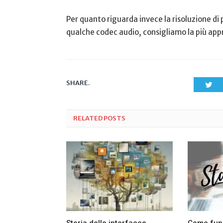
Per quanto riguarda invece la risoluzione di
qualche codec audio, consigliamo la più app
SHARE.
Twi
RELATED
POSTS
Storia delle interfacce
Come funz