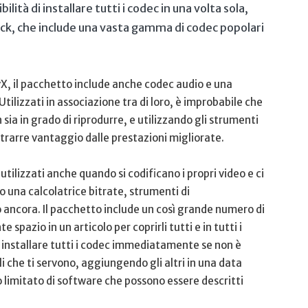
ilità di installare tutti i codec in una volta sola,
ack, che include una vasta gamma di codec popolari
X, il pacchetto include anche codec audio e una
Utilizzati in associazione tra di loro, è improbabile che
sia in grado di riprodurre, e utilizzando gli strumenti
 trarre vantaggio dalle prestazioni migliorate.
utilizzati anche quando si codificano i propri video e ci
o una calcolatrice bitrate, strumenti di
o ancora. Il pacchetto include un così grande numero di
pazio in un articolo per coprirli tutti e in tutti i
installare tutti i codec immediatamente se non è
li che ti servono, aggiungendo gli altri in una data
 limitato di software che possono essere descritti