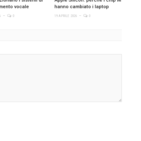
mento vocale
hanno cambiato i laptop
6
0
19 APRILE 2026
0