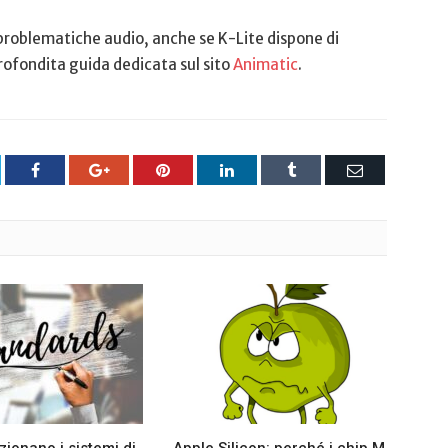
 problematiche audio, anche se K-Lite dispone di
rofondita guida dedicata sul sito
Animatic
.
tter
Facebook
Google+
Pinterest
LinkedIn
Tumblr
Email
ionano i sistemi di
Apple Silicon: perché i chip M